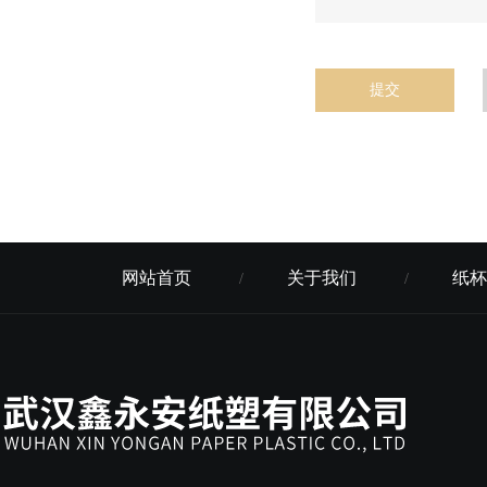
提交
网站首页
关于我们
纸杯
/
/