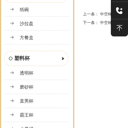
纸碗
上一条：
中空杯
下一条：
中空杯
沙拉盘
方餐盒
塑料杯
透明杯
磨砂杯
直男杯
霸王杯